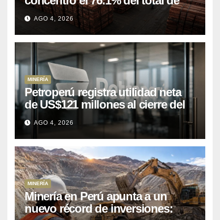
concentró el 76.1% del total de
las exportaciones nacionales
AGO 4, 2026
entre enero y abril de 2026
MINERÍA
Petroperú registra utilidad neta
de US$121 millones al cierre del
primer semestre 2026
AGO 4, 2026
MINERÍA
Minería en Perú apunta a un
nuevo récord de inversiones: