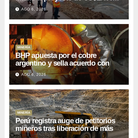
que Perú lleva 15 años
AGO 6, 2026
posponiendo
MINERÍA
BHP apuesta por el cobre
argentino y sella acuerdo con
Kobrea para siete proyecto
AGO 6, 2026
MINERÍA
Perú registra auge de petitorios
mineros tras liberación de más
de mil concesiones para explorar