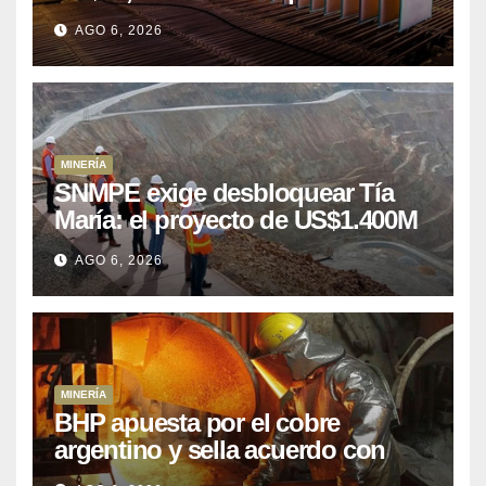
puede aprovechar
AGO 6, 2026
MINERÍA
SNMPE exige desbloquear Tía
María: el proyecto de US$1.400M
que Perú lleva 15 años
AGO 6, 2026
posponiendo
MINERÍA
BHP apuesta por el cobre
argentino y sella acuerdo con
Kobrea para siete proyecto