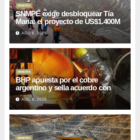
MINERÍA
SNMPE exige desbloquear Tía
María: el proyecto de US$1.400M
que Perú lleva 15 años
AGO 6, 2026
posponiendo
MINERÍA
BHP apuesta por el cobre
argentino y sella acuerdo con
Kobrea para siete proyecto
AGO 6, 2026
MINERÍA