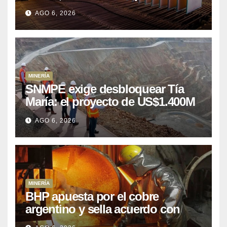
puede aprovechar
AGO 6, 2026
MINERÍA
SNMPE exige desbloquear Tía
María: el proyecto de US$1.400M
que Perú lleva 15 años
AGO 6, 2026
posponiendo
MINERÍA
BHP apuesta por el cobre
argentino y sella acuerdo con
Kobrea para siete proyecto