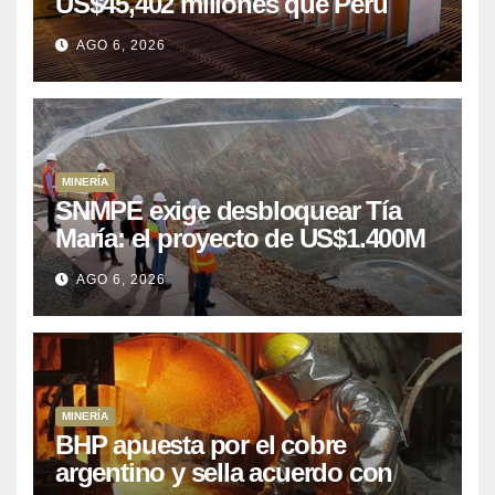
US$45,402 millones que Perú
puede aprovechar
AGO 6, 2026
MINERÍA
SNMPE exige desbloquear Tía
María: el proyecto de US$1.400M
que Perú lleva 15 años
AGO 6, 2026
posponiendo
MINERÍA
BHP apuesta por el cobre
argentino y sella acuerdo con