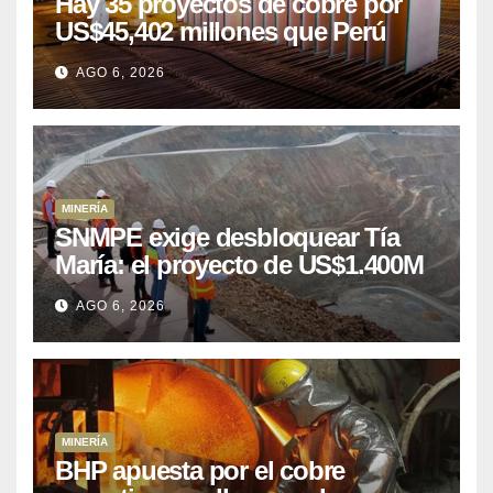
Hay 35 proyectos de cobre por
US$45,402 millones que Perú
puede aprovechar
AGO 6, 2026
MINERÍA
SNMPE exige desbloquear Tía
María: el proyecto de US$1.400M
que Perú lleva 15 años
AGO 6, 2026
posponiendo
MINERÍA
BHP apuesta por el cobre