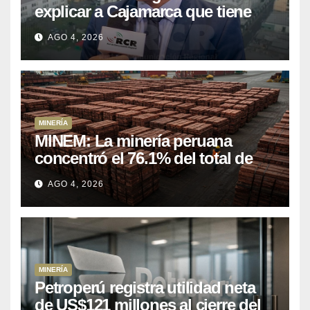
explicar a Cajamarca que tiene
US$ 16 mil millones en proyectos
AGO 4, 2026
mineros para salir de la pobreza
MINERÍA
MINEM: La minería peruana
concentró el 76.1% del total de
las exportaciones nacionales
AGO 4, 2026
entre enero y abril de 2026
MINERÍA
Petroperú registra utilidad neta
de US$121 millones al cierre del