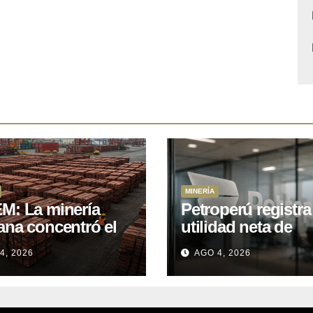
MINERÍA
M: La minería
Petroperú registra
ana concentró el
utilidad neta de
 del total de las
US$121 millones a
4, 2026
AGO 4, 2026
rtaciones
cierre del primer
onales entre enero
semestre 2026
il de 2026