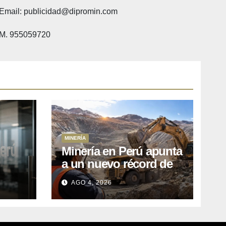
Email: publicidad@dipromin.com
M. 955059720
MINERÍA
Minería en Perú apunta
a un nuevo récord de
l
inversiones: crecen los
AGO 4, 2026
petitorios y el FMI insta
a destrabar proyectos