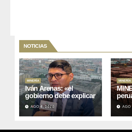
NOTICIAS
MINERÍA
MINERÍA
Iván Arenas: «el
MINE
gobierno debe explicar
peru
a Cajamarca que tiene
76.1%
AGO 4, 2026
AGO 
US$ 16 mil millones en
expo
proyectos mineros
naci
para salir de la pobreza
y abr