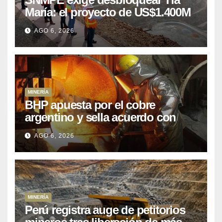
María: el proyecto de US$1.400M
que Perú lleva 15 años
AGO 6, 2026
posponiendo
MINERÍA
BHP apuesta por el cobre
argentino y sella acuerdo con
Kobrea para siete proyecto
AGO 6, 2026
MINERÍA
Perú registra auge de petitorios