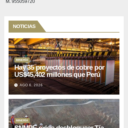
M. 955059720
NOTICIAS
MINERÍA
Hay 35 proyectos de cobre por
US$45,402 millones que Perú
puede aprovechar
AGO 6, 2026
MINERÍA
SNMPE exige desbloquear Tía