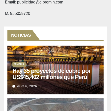
Email: publicidad@dipromin.com
M. 955059720
NOTICIAS
MINERÍA
Hay 35 proyectos de cobre por
US$45,402 millones que Perú
puede aprovechar
AGO 6, 2026