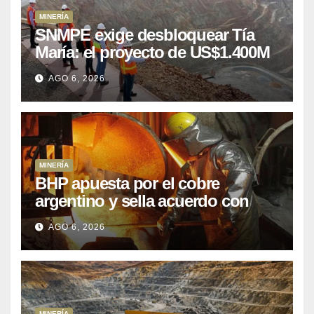
MINERÍA
SNMPE exige desbloquear Tía
María: el proyecto de US$1.400M
que Perú lleva 15 años
AGO 6, 2026
posponiendo
MINERÍA
BHP apuesta por el cobre
argentino y sella acuerdo con
Kobrea para siete proyecto
AGO 6, 2026
MINERÍA