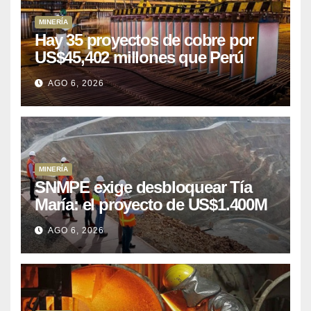
MINERÍA
Hay 35 proyectos de cobre por
US$45,402 millones que Perú
puede aprovechar
AGO 6, 2026
MINERÍA
SNMPE exige desbloquear Tía
María: el proyecto de US$1.400M
que Perú lleva 15 años
AGO 6, 2026
posponiendo