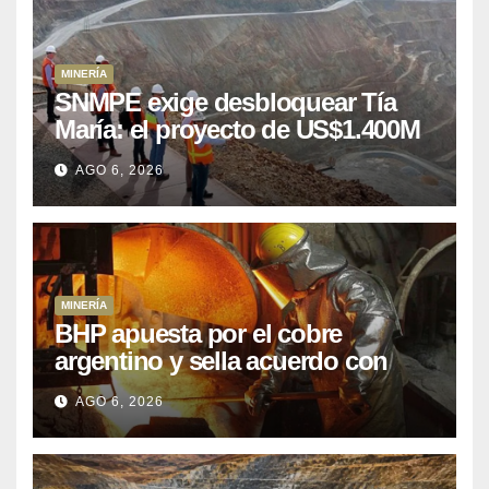
MINERÍA
SNMPE exige desbloquear Tía
María: el proyecto de US$1.400M
que Perú lleva 15 años
AGO 6, 2026
posponiendo
MINERÍA
BHP apuesta por el cobre
argentino y sella acuerdo con
Kobrea para siete proyecto
AGO 6, 2026