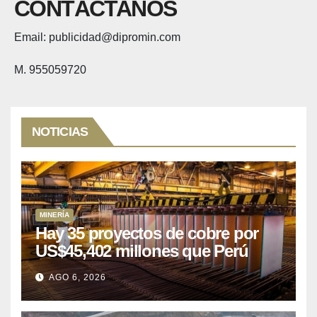
CONTÁCTANOS
Email: publicidad@dipromin.com
M. 955059720
NOTICIAS
MINERÍA
Hay 35 proyectos de cobre por
US$45,402 millones que Perú
puede aprovechar
AGO 6, 2026