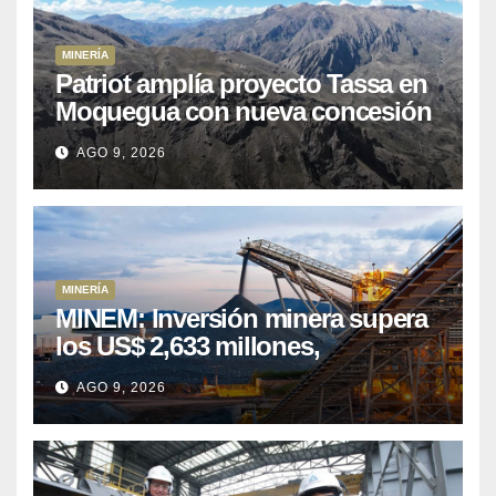
MINERÍA
Patriot amplía proyecto Tassa en
Moquegua con nueva concesión
minera
AGO 9, 2026
MINERÍA
MINEM: Inversión minera supera
los US$ 2,633 millones,
consolidando el dinamismo del
AGO 9, 2026
sector