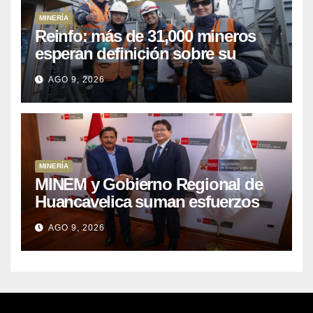
MINERÍA
Reinfo: más de 31,000 mineros
esperan definición sobre su
proceso de formalización
AGO 9, 2026
MINERÍA
MINEM y Gobierno Regional de
Huancavelica suman esfuerzos
para acelerar proyectos de
AGO 9, 2026
energía y poner en valor los
recursos mineros