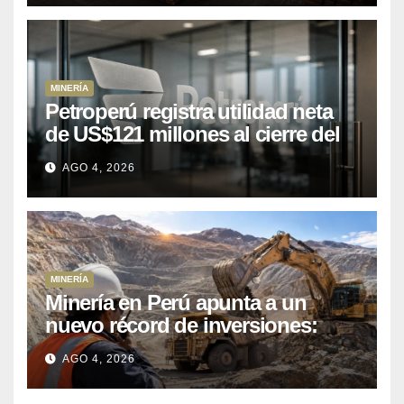
MINERÍA
Petroperú registra utilidad neta
de US$121 millones al cierre del
primer semestre 2026
AGO 4, 2026
MINERÍA
Minería en Perú apunta a un
nuevo récord de inversiones:
crecen los petitorios y el FMI
AGO 4, 2026
insta a destrabar proyectos