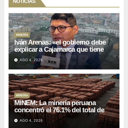
NOTICIAS
MINERÍA
Iván Arenas: «el gobierno debe
explicar a Cajamarca que tiene
US$ 16 mil millones en proyectos
AGO 4, 2026
mineros para salir de la pobreza
MINERÍA
MINEM: La minería peruana
concentró el 76.1% del total de
las exportaciones nacionales
AGO 4, 2026
entre enero y abril de 2026