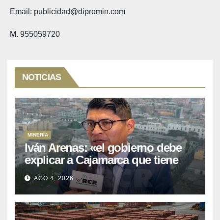
Email: publicidad@dipromin.com
M. 955059720
NOTICIAS
MINERÍA
Iván Arenas: «el gobierno debe
explicar a Cajamarca que tiene
US$ 16 mil millones en proyectos
AGO 4, 2026
mineros para salir de la pobreza