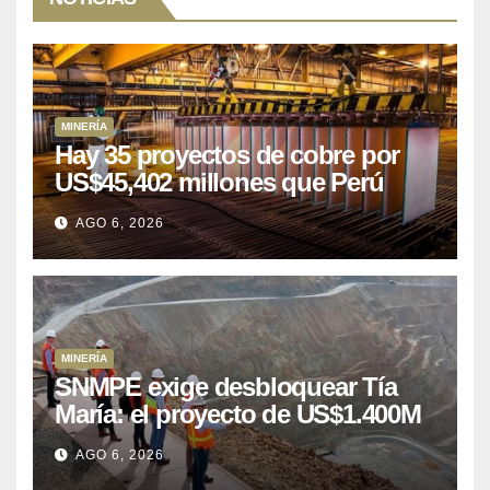
MINERÍA
Hay 35 proyectos de cobre por
US$45,402 millones que Perú
puede aprovechar
AGO 6, 2026
MINERÍA
SNMPE exige desbloquear Tía
María: el proyecto de US$1.400M
que Perú lleva 15 años
AGO 6, 2026
posponiendo