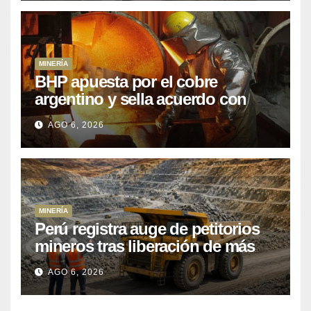
MINERÍA
BHP apuesta por el cobre
argentino y sella acuerdo con
Kobrea para siete proyecto
AGO 6, 2026
MINERÍA
Perú registra auge de petitorios
mineros tras liberación de más
de mil concesiones para explorar
AGO 6, 2026
cobre y oro