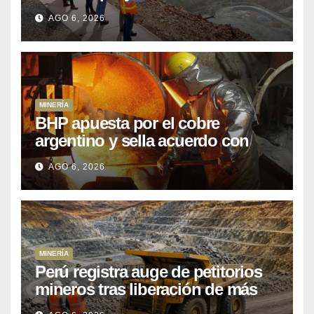
que Perú lleva 15 años
AGO 6, 2026
posponiendo
MINERÍA
BHP apuesta por el cobre
argentino y sella acuerdo con
Kobrea para siete proyecto
AGO 6, 2026
MINERÍA
Perú registra auge de petitorios
mineros tras liberación de más
de mil concesiones para explorar