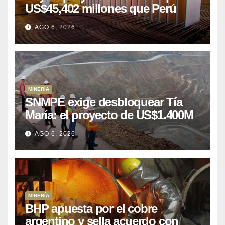
US$45,402 millones que Perú
puede aprovechar
AGO 6, 2026
MINERÍA
SNMPE exige desbloquear Tía
María: el proyecto de US$1.400M
que Perú lleva 15 años
AGO 6, 2026
posponiendo
MINERÍA
BHP apuesta por el cobre
argentino y sella acuerdo con