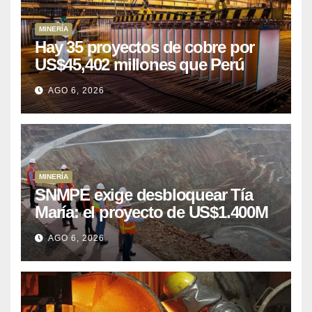
MINERÍA
Hay 35 proyectos de cobre por
US$45,402 millones que Perú
puede aprovechar
AGO 6, 2026
MINERÍA
SNMPE exige desbloquear Tía
María: el proyecto de US$1.400M
que Perú lleva 15 años
AGO 6, 2026
posponiendo