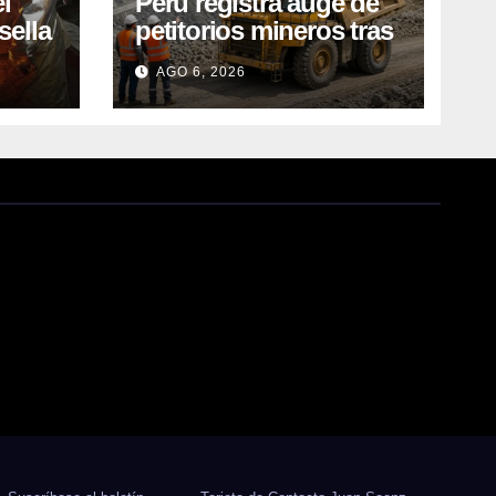
l
Perú registra auge de
sella
petitorios mineros tras
ea
liberación de más de
AGO 6, 2026
o
mil concesiones para
explorar cobre y oro