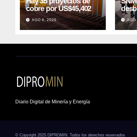
Hay 35 proyectos de
SNMP
cobre por US$45,402
desb
millones que Perú
el p
AGO 6, 2026
AGO 
puede aprovechar
US$1
lleva
posp
Diario Digital de Minería y Energía
© Copyright 2025 DIPROMIN. Todos los derechos reservados