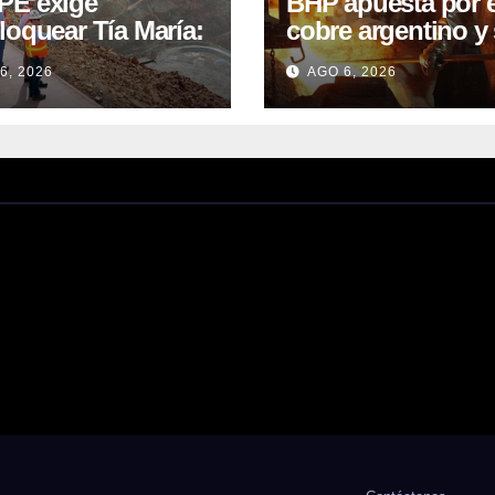
E exige
BHP apuesta por e
loquear Tía María:
cobre argentino y 
royecto de
acuerdo con Kobr
6, 2026
AGO 6, 2026
.400M que Perú
para siete proyect
 15 años
oniendo