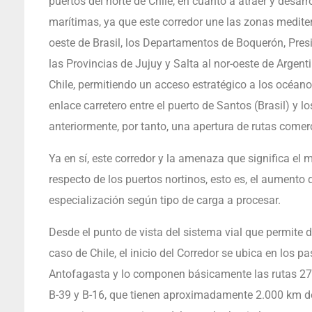
puertos del norte de Chile, en cuanto a atraer y desa
marítimas, ya que este corredor une las zonas medite
oeste de Brasil, los Departamentos de Boquerón, Pres
las Provincias de Jujuy y Salta al nor-oeste de Argen
Chile, permitiendo un acceso estratégico a los océanos
enlace carretero entre el puerto de Santos (Brasil) y 
anteriormente, por tanto, una apertura de rutas comerc
Ya en sí, este corredor y la amenaza que significa el
respecto de los puertos nortinos, esto es, el aumento
especialización según tipo de carga a procesar.
Desde el punto de vista del sistema vial que permite d
caso de Chile, el inicio del Corredor se ubica en los 
Antofagasta y lo componen básicamente las rutas 27-CH
B-39 y B-16, que tienen aproximadamente 2.000 km de 