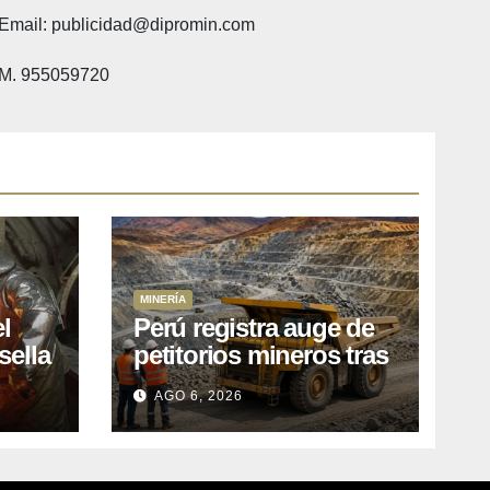
Email: publicidad@dipromin.com
M. 955059720
MINERÍA
l
Perú registra auge de
sella
petitorios mineros tras
ea
liberación de más de
AGO 6, 2026
o
mil concesiones para
explorar cobre y oro