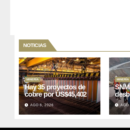
NOTICIAS
MINERÍA
MINERÍA
Hay 35 proyectos de
SNMP
cobre por US$45,402
desb
millones que Perú
el p
AGO 6, 2026
AGO 
puede aprovechar
US$1
lleva
posp