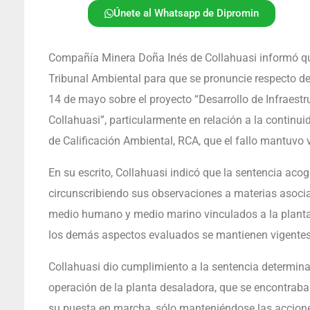
Únete al Whatsapp de Dipromin
Compañía Minera Doña Inés de Collahuasi informó qu
Tribunal Ambiental para que se pronuncie respecto de 
14 de mayo sobre el proyecto “Desarrollo de Infraest
Collahuasi”, particularmente en relación a la continu
de Calificación Ambiental, RCA, que el fallo mantuvo 
En su escrito, Collahuasi indicó que la sentencia ac
circunscribiendo sus observaciones a materias asoci
medio humano y medio marino vinculados a la planta
los demás aspectos evaluados se mantienen vigentes
Collahuasi dio cumplimiento a la sentencia determina
operación de la planta desaladora, que se encontraba
su puesta en marcha, sólo manteniéndose las accion