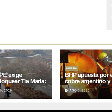
MINERÍA
E exige
BHP apuesta por e
loquear Tía María:
cobre argentino y 
royecto de
acuerdo con Kobr
6, 2026
AGO 6, 2026
.400M que Perú
para siete proyect
 15 años
oniendo