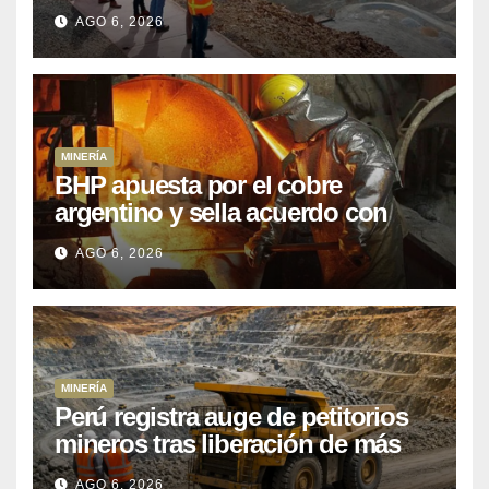
que Perú lleva 15 años
AGO 6, 2026
posponiendo
MINERÍA
BHP apuesta por el cobre
argentino y sella acuerdo con
Kobrea para siete proyecto
AGO 6, 2026
MINERÍA
Perú registra auge de petitorios
mineros tras liberación de más
de mil concesiones para explorar
AGO 6, 2026