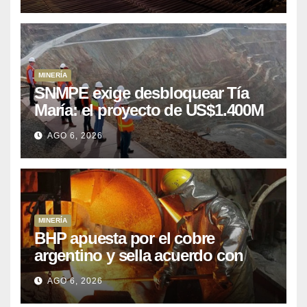
MINERÍA
SNMPE exige desbloquear Tía
María: el proyecto de US$1.400M
que Perú lleva 15 años
AGO 6, 2026
posponiendo
MINERÍA
BHP apuesta por el cobre
argentino y sella acuerdo con
Kobrea para siete proyecto
AGO 6, 2026