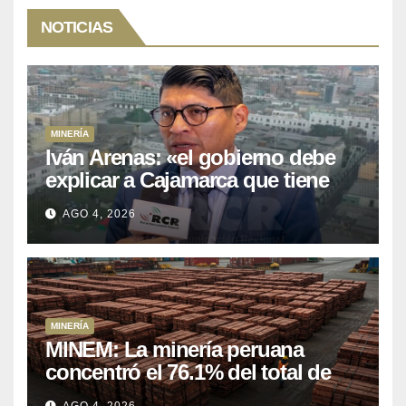
NOTICIAS
MINERÍA
Iván Arenas: «el gobierno debe
explicar a Cajamarca que tiene
US$ 16 mil millones en proyectos
AGO 4, 2026
mineros para salir de la pobreza
MINERÍA
MINEM: La minería peruana
concentró el 76.1% del total de
las exportaciones nacionales