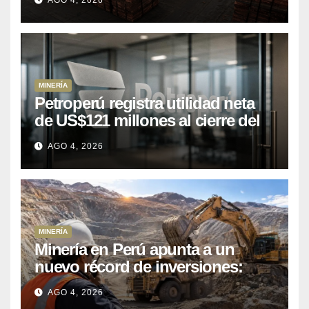
AGO 4, 2026
entre enero y abril de 2026
MINERÍA
Petroperú registra utilidad neta
de US$121 millones al cierre del
primer semestre 2026
AGO 4, 2026
MINERÍA
Minería en Perú apunta a un
nuevo récord de inversiones:
crecen los petitorios y el FMI
AGO 4, 2026
insta a destrabar proyectos