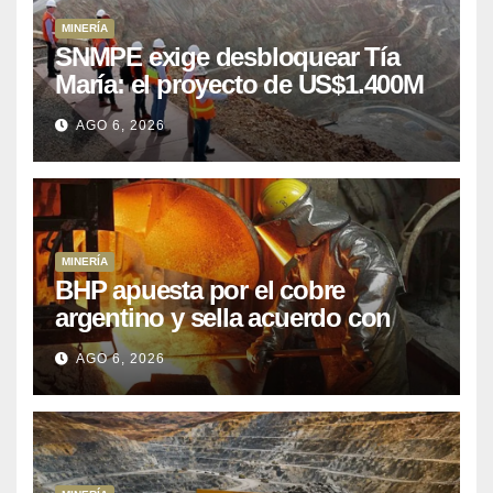
MINERÍA
SNMPE exige desbloquear Tía
María: el proyecto de US$1.400M
que Perú lleva 15 años
AGO 6, 2026
posponiendo
MINERÍA
BHP apuesta por el cobre
argentino y sella acuerdo con
Kobrea para siete proyecto
AGO 6, 2026