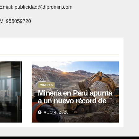
Email: publicidad@dipromin.com
M. 955059720
MINERÍA
Minería en Perú apunta
a un nuevo récord de
l
inversiones: crecen los
AGO 4, 2026
petitorios y el FMI insta
a destrabar proyectos