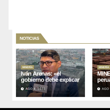
NOTICIAS
MINERÍA
MINERÍA
Iván Arenas: «el
MINE
gobierno debe explicar
peru
a Cajamarca que tiene
76.1%
AGO 4, 2026
AGO 
US$ 16 mil millones en
expo
proyectos mineros
naci
para salir de la pobreza
y abr