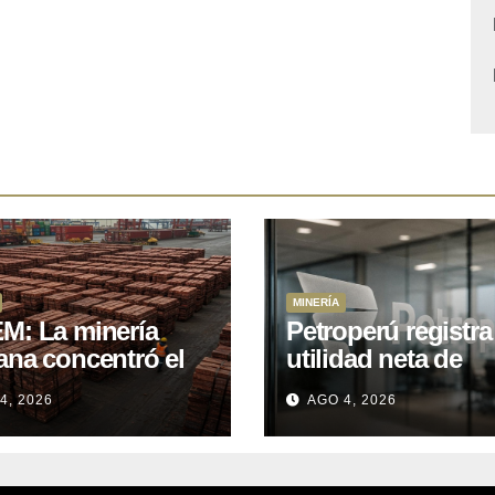
MINERÍA
M: La minería
Petroperú registra
ana concentró el
utilidad neta de
 del total de las
US$121 millones a
4, 2026
AGO 4, 2026
rtaciones
cierre del primer
onales entre enero
semestre 2026
il de 2026