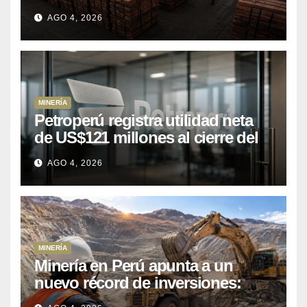
las exportaciones nacionales
AGO 4, 2026
entre enero y abril de 2026
MINERÍA
Petroperú registra utilidad neta
de US$121 millones al cierre del
primer semestre 2026
AGO 4, 2026
MINERÍA
Minería en Perú apunta a un
nuevo récord de inversiones:
crecen los petitorios y el FMI