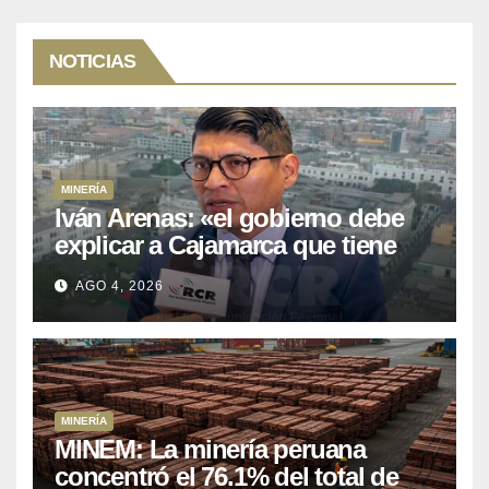
NOTICIAS
MINERÍA
Iván Arenas: «el gobierno debe
explicar a Cajamarca que tiene
US$ 16 mil millones en proyectos
AGO 4, 2026
mineros para salir de la pobreza
MINERÍA
MINEM: La minería peruana
concentró el 76.1% del total de