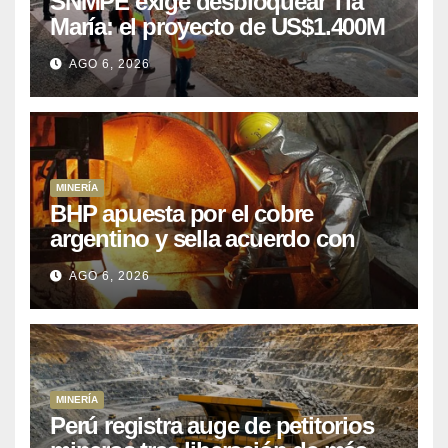
SNMPE exige desbloquear Tía
María: el proyecto de US$1.400M
que Perú lleva 15 años
AGO 6, 2026
posponiendo
MINERÍA
BHP apuesta por el cobre
argentino y sella acuerdo con
Kobrea para siete proyecto
AGO 6, 2026
MINERÍA
Perú registra auge de petitorios