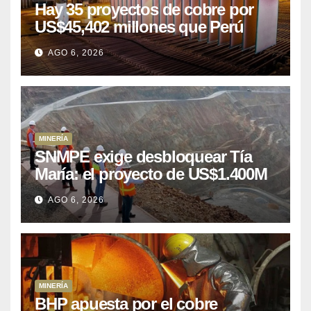
Hay 35 proyectos de cobre por
US$45,402 millones que Perú
puede aprovechar
AGO 6, 2026
MINERÍA
SNMPE exige desbloquear Tía
María: el proyecto de US$1.400M
que Perú lleva 15 años
AGO 6, 2026
posponiendo
MINERÍA
BHP apuesta por el cobre