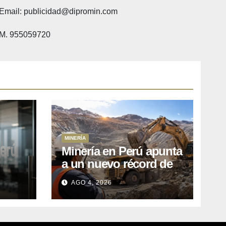
Email: publicidad@dipromin.com
M. 955059720
MINERÍA
Minería en Perú apunta
a un nuevo récord de
l
inversiones: crecen los
AGO 4, 2026
petitorios y el FMI insta
a destrabar proyectos