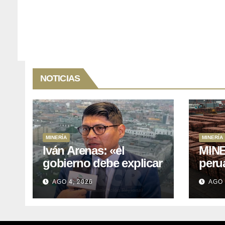
NOTICIAS
MINERÍA
MINERÍA
Iván Arenas: «el
MINE
gobierno debe explicar
peru
a Cajamarca que tiene
76.1%
AGO 4, 2026
AGO 
US$ 16 mil millones en
expo
proyectos mineros
naci
para salir de la pobreza
y abr