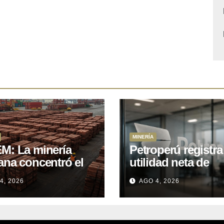
MINERÍA
M: La minería
Petroperú registra
ana concentró el
utilidad neta de
 del total de las
US$121 millones a
4, 2026
AGO 4, 2026
rtaciones
cierre del primer
onales entre enero
semestre 2026
il de 2026