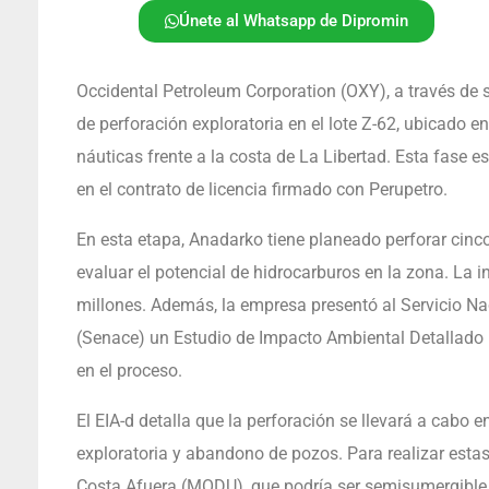
Únete al Whatsapp de Dipromin
Occidental Petroleum Corporation (OXY), a través de su
de perforación exploratoria en el lote Z-62, ubicado en
náuticas frente a la costa de La Libertad. Esta fase 
en el contrato de licencia firmado con Perupetro.
En esta etapa, Anadarko tiene planeado perforar cinc
evaluar el potencial de hidrocarburos en la zona. La
millones. Además, la empresa presentó al Servicio Nac
(Senace) un Estudio de Impacto Ambiental Detallado (
en el proceso.
El EIA-d detalla que la perforación se llevará a cabo 
exploratoria y abandono de pozos. Para realizar estas
Costa Afuera (MODU), que podría ser semisumergible 