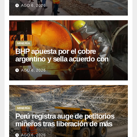
que Perú lleva 15 años
AGO 6, 2026
posponiendo
MINERÍA
BHP apuesta por el cobre
argentino y sella acuerdo con
Kobrea para siete proyecto
AGO 6, 2026
MINERÍA
Perú registra auge de petitorios
mineros tras liberación de más
de mil concesiones para explorar
AGO 6, 2026