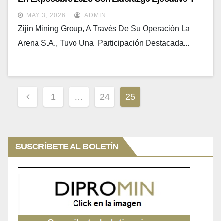
Proyección Regional
MAY 3, 2026
ADMIN
Zijin Mining Group, A Través De Su Operación La
Arena S.A., Tuvo Una Participación Destacada...
Paginación
1
…
24
25
De
Entradas
SUSCRÍBETE AL BOLETÍN