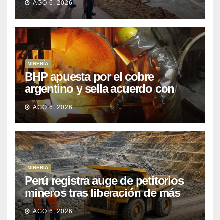
AGO 6, 2026
posponiendo
MINERÍA
BHP apuesta por el cobre
argentino y sella acuerdo con
Kobrea para siete proyecto
AGO 6, 2026
MINERÍA
Perú registra auge de petitorios
mineros tras liberación de más
de mil concesiones para explorar
AGO 6, 2026
cobre y oro