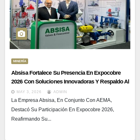
MINERÍA
Absisa Fortalece Su Presencia En Expocobre
2026 Con Soluciones Innovadoras Y Respaldo Al
Desarrollo Industrial
MAY 3, 2026
ADMIN
La Empresa Absisa, En Conjunto Con AEMA,
Destacó Su Participación En Expocobre 2026,
Reafirmando Su...