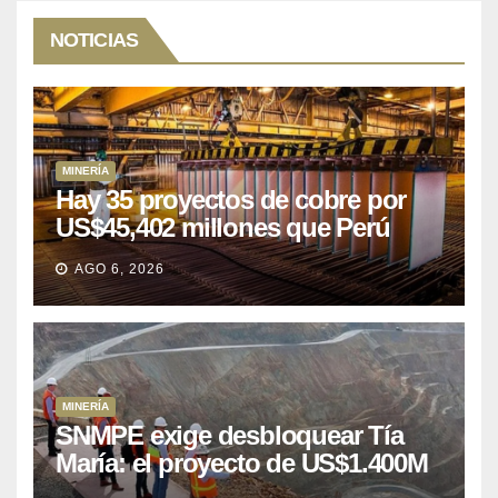
NOTICIAS
MINERÍA
Hay 35 proyectos de cobre por
US$45,402 millones que Perú
puede aprovechar
AGO 6, 2026
MINERÍA
SNMPE exige desbloquear Tía
María: el proyecto de US$1.400M
que Perú lleva 15 años