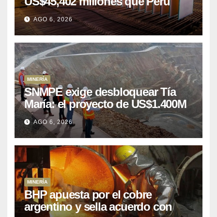
US$45,402 millones que Perú
puede aprovechar
AGO 6, 2026
MINERÍA
SNMPE exige desbloquear Tía
María: el proyecto de US$1.400M
que Perú lleva 15 años
AGO 6, 2026
posponiendo
MINERÍA
BHP apuesta por el cobre
argentino y sella acuerdo con