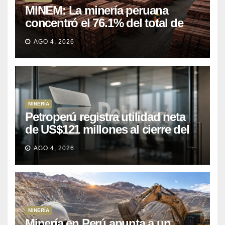
MINEM: La minería peruana
concentró el 76.1% del total de
las exportaciones nacionales
AGO 4, 2026
entre enero y abril de 2026
MINERÍA
Petroperú registra utilidad neta
de US$121 millones al cierre del
primer semestre 2026
AGO 4, 2026
MINERÍA
Minería en Perú apunta a un