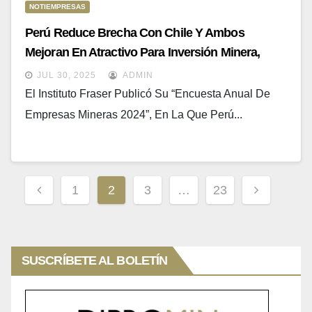
NOTIEMPRESAS
Perú Reduce Brecha Con Chile Y Ambos
Mejoran En Atractivo Para Inversión Minera,
Según Fraser
JUL 30, 2025
ADMIN
El Instituto Fraser Publicó Su “Encuesta Anual De
Empresas Mineras 2024”, En La Que Perú...
Paginación
1
2
3
…
23
De
Entradas
SUSCRÍBETE AL BOLETÍN