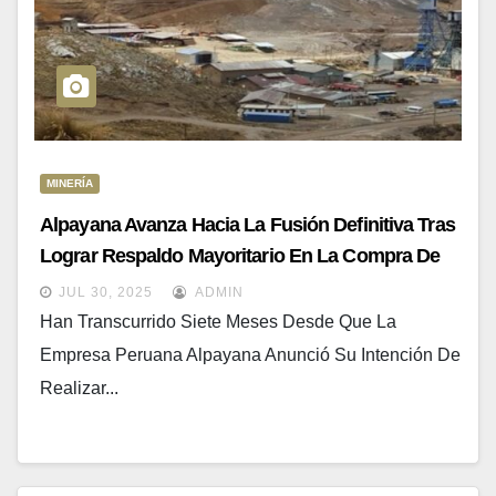
MINERÍA
Alpayana Avanza Hacia La Fusión Definitiva Tras
Lograr Respaldo Mayoritario En La Compra De
Sierra Metals
JUL 30, 2025
ADMIN
Han Transcurrido Siete Meses Desde Que La
Empresa Peruana Alpayana Anunció Su Intención De
Realizar...