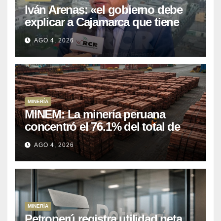
Iván Arenas: «el gobierno debe
explicar a Cajamarca que tiene
US$ 16 mil millones en proyectos
AGO 4, 2026
mineros para salir de la pobreza
MINERÍA
MINEM: La minería peruana
concentró el 76.1% del total de
las exportaciones nacionales
AGO 4, 2026
entre enero y abril de 2026
MINERÍA
Petroperú registra utilidad neta