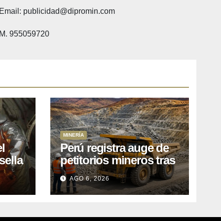
Email: publicidad@dipromin.com
M. 955059720
MINERÍA
l
Perú registra auge de
sella
petitorios mineros tras
ea
liberación de más de
AGO 6, 2026
o
mil concesiones para
explorar cobre y oro