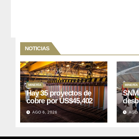
NOTICIAS
MINERÍA
MINERÍA
Hay 35 proyectos de
SNMP
cobre por US$45,402
desb
millones que Perú
el p
AGO 6, 2026
AGO 
puede aprovechar
US$1
lleva
posp