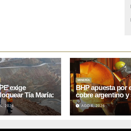
MINERÍA
E exige
BHP apuesta por e
loquear Tía María:
cobre argentino y 
royecto de
acuerdo con Kobr
6, 2026
AGO 6, 2026
.400M que Perú
para siete proyect
 15 años
oniendo