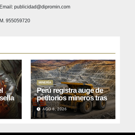
Email: publicidad@dipromin.com
M. 955059720
MINERÍA
l
Perú registra auge de
sella
petitorios mineros tras
ea
liberación de más de
AGO 6, 2026
o
mil concesiones para
explorar cobre y oro