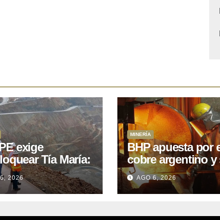
MINERÍA
E exige
BHP apuesta por e
loquear Tía María:
cobre argentino y 
royecto de
acuerdo con Kobr
6, 2026
AGO 6, 2026
.400M que Perú
para siete proyect
 15 años
oniendo