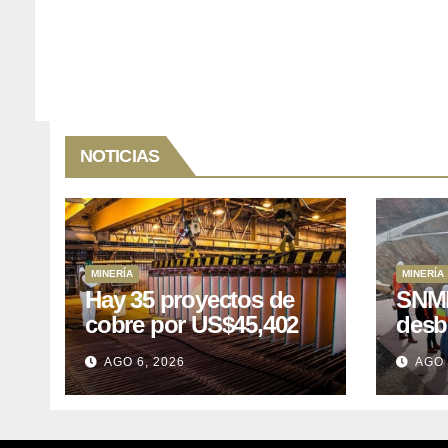
NOTICIAS
MINERÍA
MINERÍA
Hay 35 proyectos de
SNMP
cobre por US$45,402
desb
millones que Perú
el p
AGO 6, 2026
AGO 
puede aprovechar
US$1
lleva
posp