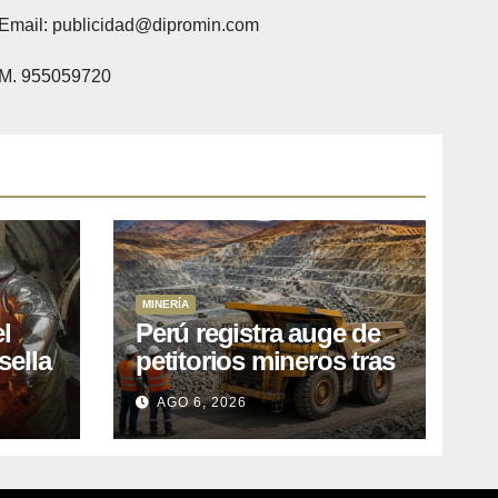
Email: publicidad@dipromin.com
M. 955059720
MINERÍA
l
Perú registra auge de
sella
petitorios mineros tras
ea
liberación de más de
AGO 6, 2026
o
mil concesiones para
explorar cobre y oro