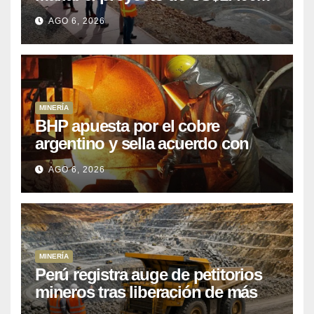
que Perú lleva 15 años
AGO 6, 2026
posponiendo
MINERÍA
BHP apuesta por el cobre
argentino y sella acuerdo con
Kobrea para siete proyecto
AGO 6, 2026
MINERÍA
Perú registra auge de petitorios
mineros tras liberación de más
de mil concesiones para explorar