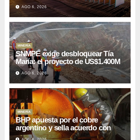
puede aprovechar
AGO 6, 2026
MINERÍA
SNMPE exige desbloquear Tía
María: el proyecto de US$1.400M
que Perú lleva 15 años
AGO 6, 2026
posponiendo
MINERÍA
BHP apuesta por el cobre
argentino y sella acuerdo con
Kobrea para siete proyecto
AGO 6, 2026