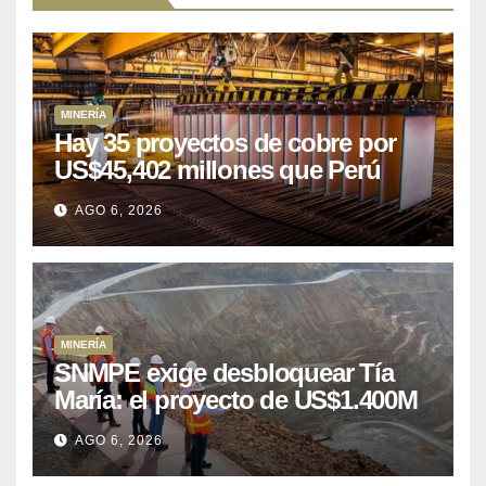
MINERÍA
Hay 35 proyectos de cobre por
US$45,402 millones que Perú
puede aprovechar
AGO 6, 2026
MINERÍA
SNMPE exige desbloquear Tía
María: el proyecto de US$1.400M
que Perú lleva 15 años
AGO 6, 2026
posponiendo