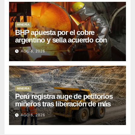
MINERÍA
BHP apuesta por el cobre
argentino y sella acuerdo con
Kobrea para siete proyecto
AGO 6, 2026
MINERÍA
Perú registra auge de petitorios
mineros tras liberación de más
de mil concesiones para explorar
AGO 6, 2026
cobre y oro