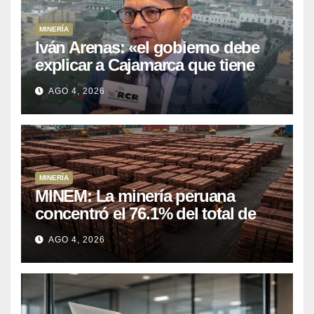
MINERÍA
Iván Arenas: «el gobierno debe
explicar a Cajamarca que tiene
US$ 16 mil millones en proyectos
AGO 4, 2026
mineros para salir de la pobreza
MINERÍA
MINEM: La minería peruana
concentró el 76.1% del total de
las exportaciones nacionales
AGO 4, 2026
entre enero y abril de 2026