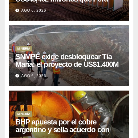
puede aprovechar
AGO 6, 2026
MINERÍA
SNMPE exige desbloquear Tía
María: el proyecto de US$1.400M
que Perú lleva 15 años
AGO 6, 2026
posponiendo
MINERÍA
BHP apuesta por el cobre
argentino y sella acuerdo con
Kobrea para siete proyecto