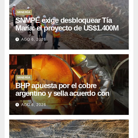
MINERÍA
SNMPE exige desbloquear Tía
María: el proyecto de US$1.400M
que Perú lleva 15 años
AGO 6, 2026
posponiendo
MINERÍA
BHP apuesta por el cobre
argentino y sella acuerdo con
Kobrea para siete proyecto
AGO 6, 2026