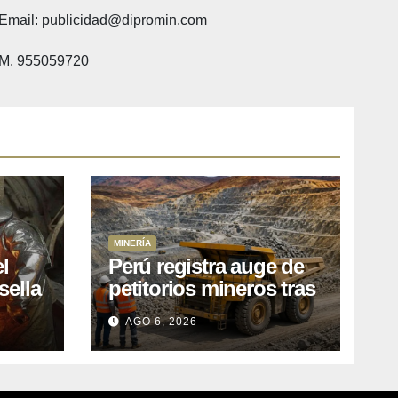
Email: publicidad@dipromin.com
M. 955059720
MINERÍA
l
Perú registra auge de
sella
petitorios mineros tras
ea
liberación de más de
AGO 6, 2026
o
mil concesiones para
explorar cobre y oro