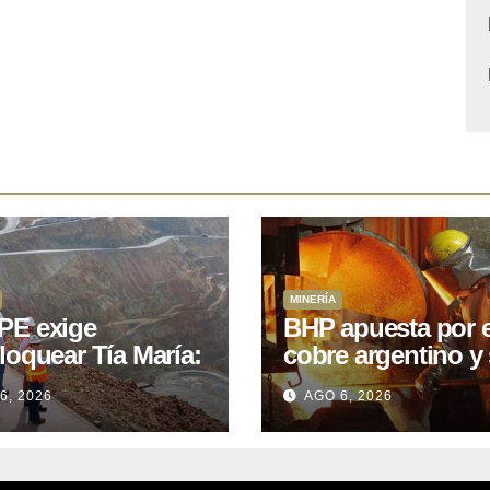
MINERÍA
E exige
BHP apuesta por e
loquear Tía María:
cobre argentino y 
royecto de
acuerdo con Kobr
6, 2026
AGO 6, 2026
.400M que Perú
para siete proyect
 15 años
oniendo