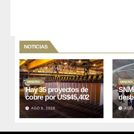
NOTICIAS
MINERÍA
MINERÍA
Hay 35 proyectos de
SNMP
cobre por US$45,402
desb
millones que Perú
el p
AGO 6, 2026
AGO 
puede aprovechar
US$1
lleva
posp