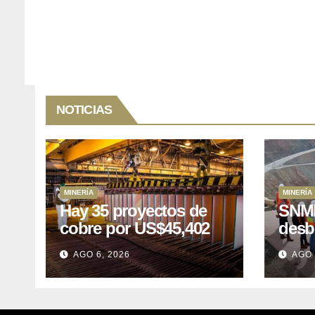
NOTICIAS
MINERÍA
MINERÍA
Hay 35 proyectos de
SNMP
cobre por US$45,402
desb
millones que Perú
el p
AGO 6, 2026
AGO 
puede aprovechar
US$1
lleva
posp