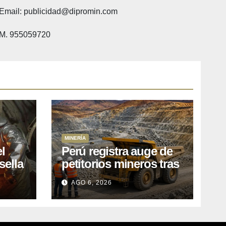
Email: publicidad@dipromin.com
M. 955059720
MINERÍA
l
Perú registra auge de
sella
petitorios mineros tras
ea
liberación de más de
AGO 6, 2026
o
mil concesiones para
explorar cobre y oro