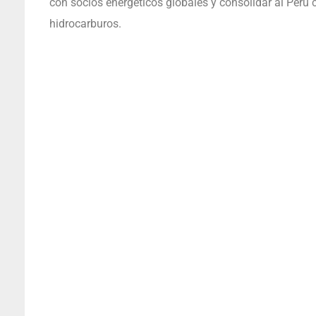
con socios energéticos globales y consolidar al Perú c
hidrocarburos.