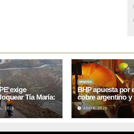
MINERÍA
E exige
BHP apuesta por e
loquear Tía María:
cobre argentino y 
royecto de
acuerdo con Kobr
6, 2026
AGO 6, 2026
.400M que Perú
para siete proyect
 15 años
oniendo