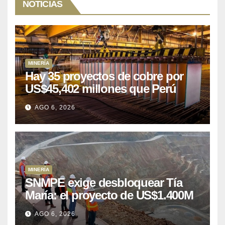
NOTICIAS
MINERÍA
Hay 35 proyectos de cobre por
US$45,402 millones que Perú
puede aprovechar
AGO 6, 2026
MINERÍA
SNMPE exige desbloquear Tía
María: el proyecto de US$1.400M
que Perú lleva 15 años
AGO 6, 2026
posponiendo