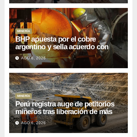
MINERÍA
BHP apuesta por el cobre
argentino y sella acuerdo con
Kobrea para siete proyecto
AGO 6, 2026
MINERÍA
Perú registra auge de petitorios
mineros tras liberación de más
de mil concesiones para explorar
AGO 6, 2026
cobre y oro