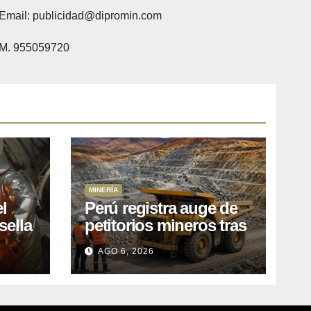
Email: publicidad@dipromin.com
M. 955059720
MINERÍA
l
Perú registra auge de
sella
petitorios mineros tras
ea
liberación de más de
AGO 6, 2026
o
mil concesiones para
explorar cobre y oro