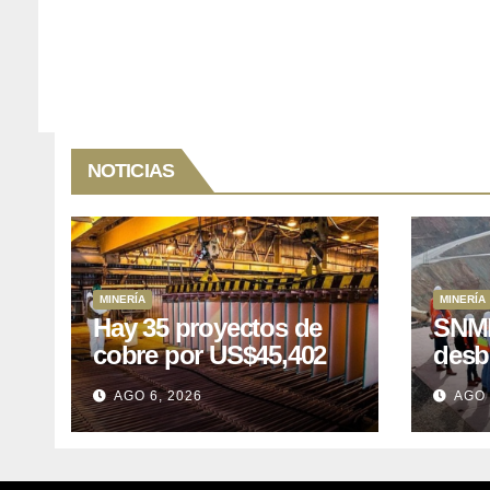
NOTICIAS
MINERÍA
MINERÍA
Hay 35 proyectos de
SNMP
cobre por US$45,402
desb
millones que Perú
el p
AGO 6, 2026
AGO 
puede aprovechar
US$1
lleva
posp