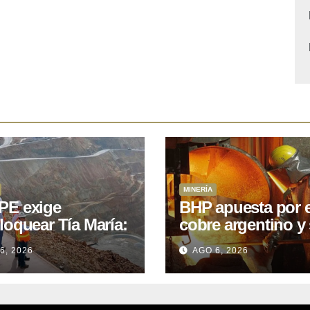
MINERÍA
E exige
BHP apuesta por e
loquear Tía María:
cobre argentino y 
royecto de
acuerdo con Kobr
6, 2026
AGO 6, 2026
.400M que Perú
para siete proyect
 15 años
oniendo