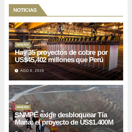
NOTICIAS
MINERÍA
Hay 35 proyectos de cobre por
US$45,402 millones que Perú
puede aprovechar
AGO 6, 2026
MINERÍA
SNMPE exige desbloquear Tía
María: el proyecto de US$1.400M
que Perú lleva 15 años