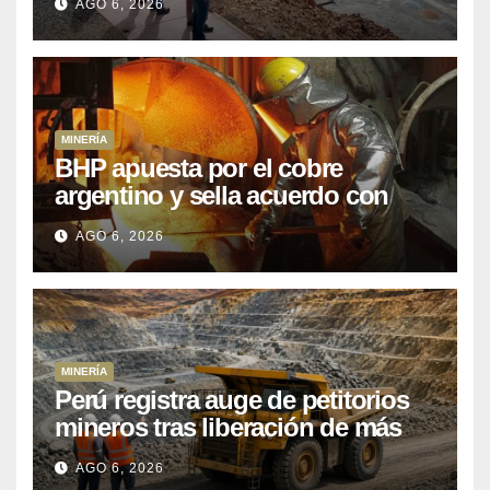
AGO 6, 2026
posponiendo
MINERÍA
BHP apuesta por el cobre
argentino y sella acuerdo con
Kobrea para siete proyecto
AGO 6, 2026
MINERÍA
Perú registra auge de petitorios
mineros tras liberación de más
de mil concesiones para explorar
AGO 6, 2026
cobre y oro